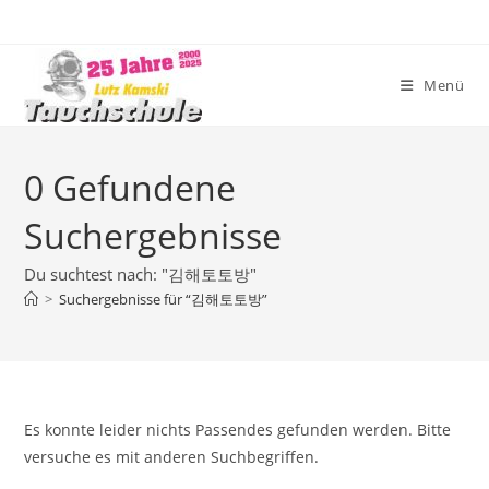
Zum
Inhalt
springen
Menü
0
Gefundene
Suchergebnisse
Du suchtest nach: "김해토토방"
>
Suchergebnisse für
“김해토토방”
Es konnte leider nichts Passendes gefunden werden. Bitte
versuche es mit anderen Suchbegriffen.