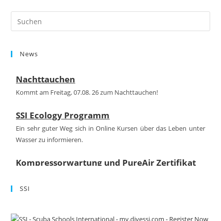
Pre
Es
to
News
clo
the
Nachttauchen
sea
pan
Kommt am Freitag, 07.08. 26 zum Nachttauchen!
SSI Ecology Programm
Ein sehr guter Weg sich in Online Kursen über das Leben unter
Wasser zu informieren.
Kompressorwartung und PureAir Zertifikat
Auch in diesem Jahr haben unseren Kompressor für Euch warten
lassend das Qualitätszertifikat PureAir erhalten.
SSI
FINNSUB Testcenter