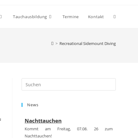
Website-
Tauchausbildung
Termine
Kontakt
Suche
>
Recreational Sidemount Diving
umschalten
Press
Escape
to
News
close
the
u
Nachttauchen
search
panel.
Kommt am Freitag, 07.08. 26 zum
Nachttauchen!