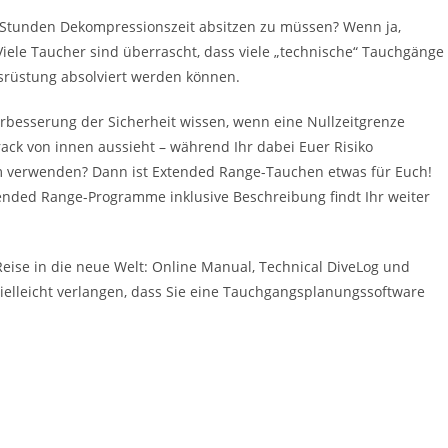
2 Stunden Dekompressionszeit absitzen zu müssen? Wenn ja,
ele Taucher sind überrascht, dass viele „technische“ Tauchgänge
usrüstung absolviert werden können.
erbesserung der Sicherheit wissen, wenn eine Nullzeitgrenze
rack von innen aussieht – während Ihr dabei Euer Risiko
em verwenden? Dann ist Extended Range-Tauchen etwas für Euch!
tended Range-Programme inklusive Beschreibung findt Ihr weiter
Reise in die neue Welt: Online Manual, Technical DiveLog und
 vielleicht verlangen, dass Sie eine Tauchgangsplanungssoftware