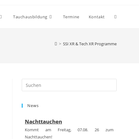
Website-
Tauchausbildung
Termine
Kontakt
Suche
>
SSI XR & Tech XR Programme
umschalten
Press
Escape
to
News
close
the
Nachttauchen
search
panel.
Kommt am Freitag, 07.08. 26 zum
Nachttauchen!