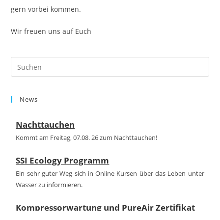
gern vorbei kommen.
Wir freuen uns auf Euch
Pre
Es
to
News
clo
the
Nachttauchen
sea
pan
Kommt am Freitag, 07.08. 26 zum Nachttauchen!
SSI Ecology Programm
Ein sehr guter Weg sich in Online Kursen über das Leben unter
Wasser zu informieren.
Kompressorwartung und PureAir Zertifikat