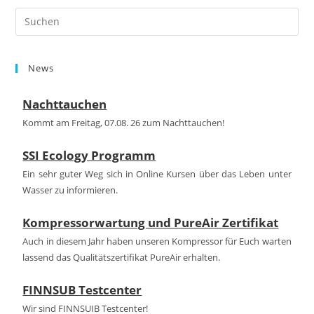
Pre
Es
to
News
clo
the
Nachttauchen
sea
pan
Kommt am Freitag, 07.08. 26 zum Nachttauchen!
SSI Ecology Programm
Ein sehr guter Weg sich in Online Kursen über das Leben unter
Wasser zu informieren.
Kompressorwartung und PureAir Zertifikat
Auch in diesem Jahr haben unseren Kompressor für Euch warten
lassend das Qualitätszertifikat PureAir erhalten.
FINNSUB Testcenter
Wir sind FINNSUIB Testcenter!