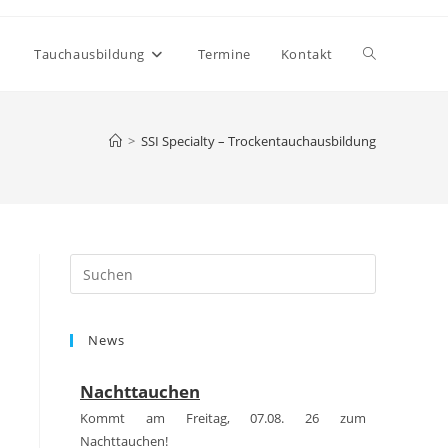
Website-
Tauchausbildung
Termine
Kontakt
Suche
>
SSI Specialty – Trockentauchausbildung
umschalten
Press
Escape
to
News
close
the
Nachttauchen
search
panel.
Kommt am Freitag, 07.08. 26 zum
Nachttauchen!