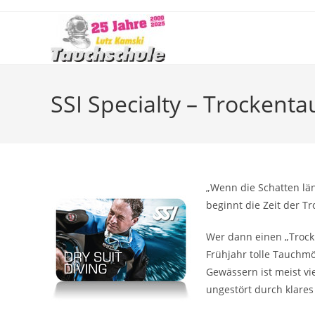
Zum
Inhalt
springen
SSI Specialty – Trockent
„Wenn die Schatten län
beginnt die Zeit der T
Wer dann einen „Trocki
Frühjahr tolle Tauchmög
Gewässern ist meist vi
ungestört durch klare