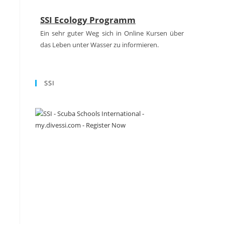
SSI Ecology Programm
Ein sehr guter Weg sich in Online Kursen über
das Leben unter Wasser zu informieren.
Kompressorwartung und PureAir
Zertifikat
SSI
Auch in diesem Jahr haben unseren Kompressor
für Euch warten lassend das Qualitätszertifikat
PureAir erhalten.
FINNSUB Testcenter
Wir sind FINNSUIB Testcenter!