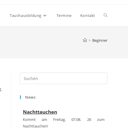
Website-
Tauchausbildung
Termine
Kontakt
Suche
>
Beginner
umschalten
Press
Escape
g.
to
News
close
the
Nachttauchen
search
panel.
Kommt am Freitag, 07.08. 26 zum
Nachttauchen!