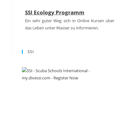
SSI Ecology Programm
Ein sehr guter Weg sich in Online Kursen über
das Leben unter Wasser zu informieren.
Kompressorwartung und PureAir
Zertifikat
SSI
Auch in diesem Jahr haben unseren Kompressor
für Euch warten lassend das Qualitätszertifikat
PureAir erhalten.
FINNSUB Testcenter
Wir sind FINNSUIB Testcenter!