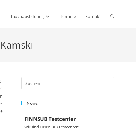
Website-
Tauchausbildung
Termine
Kontakt
Suche
 Kamski
umschalten
Press
al
Escape
et
to
en
News
close
e,
the
ie
FINNSUB Testcenter
search
panel.
Wir sind FINNSUIB Testcenter!