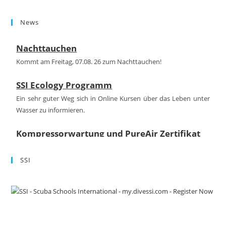
to
News
clo
the
Nachttauchen
sea
pan
Kommt am Freitag, 07.08. 26 zum Nachttauchen!
SSI Ecology Programm
Ein sehr guter Weg sich in Online Kursen über das Leben unter
Wasser zu informieren.
Kompressorwartung und PureAir Zertifikat
Auch in diesem Jahr haben unseren Kompressor für Euch warten
lassend das Qualitätszertifikat PureAir erhalten.
SSI
FINNSUB Testcenter
Wir sind FINNSUIB Testcenter!