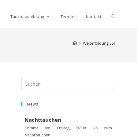
Website-
Tauchausbildung
Termine
Kontakt
Suche
>
Weiterbildung SSI
umschalten
Press
Escape
to
News
close
the
Nachttauchen
search
panel.
Kommt am Freitag, 07.08. 26 zum
Nachttauchen!