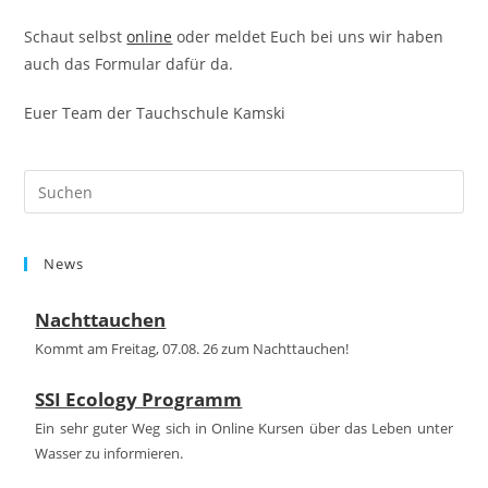
Schaut selbst
online
oder meldet Euch bei uns wir haben
auch das Formular dafür da.
Euer Team der Tauchschule Kamski
Pre
Es
to
News
clo
the
Nachttauchen
sea
pan
Kommt am Freitag, 07.08. 26 zum Nachttauchen!
SSI Ecology Programm
Ein sehr guter Weg sich in Online Kursen über das Leben unter
Wasser zu informieren.