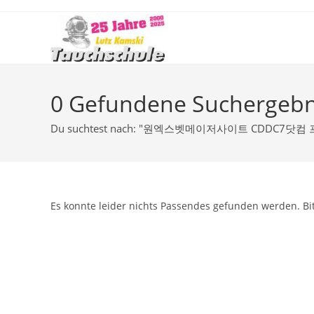
Zum
Inhalt
springen
0
Gefundene Suchergebn
Du suchtest nach: "원엑스벳메이저사이트 CD
Es konnte leider nichts Passendes gefunden werden. Bi