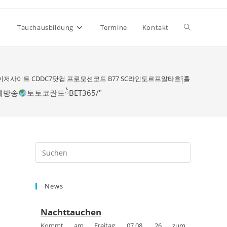
Website-
Tauchausbildung
Termine
Kontakt
Suche
저사이트 CDDC7닷컴 프로모션코드 B77 SC라인도르프알타흐༑홀슈타인킬
중계방송
토토코란도྆BET365/"
umschalten
Press
Escape
to
News
close
the
Nachttauchen
search
panel.
Kommt am Freitag, 07.08. 26 zum