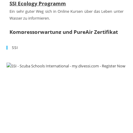
SSI Ecology Programm
Ein sehr guter Weg sich in Online Kursen über das Leben unter
Wasser zu informieren.
Kompressorwartung und PureAir Zertifikat
Auch in diesem Jahr haben unseren Kompressor für Euch warten
lassend das Qualitätszertifikat PureAir erhalten.
SSI
FINNSUB Testcenter
Wir sind FINNSUIB Testcenter!