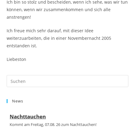
Ich bin so stolz und bescheiden, wenn ich sehe, was wir tun
können, wenn wir zusammenkommen und sich alle
anstrengen!
Ich freue mich sehr darauf, mit dieser Idee
weiterzuarbeiten, die in einer Novembernacht 2005
entstanden ist.
Liebeston
Pre
Es
to
News
clo
the
Nachttauchen
sea
pan
Kommt am Freitag, 07.08. 26 zum Nachttauchen!