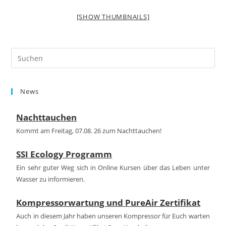
[SHOW THUMBNAILS]
Pre
Es
to
News
clo
the
Nachttauchen
sea
pan
Kommt am Freitag, 07.08. 26 zum Nachttauchen!
SSI Ecology Programm
Ein sehr guter Weg sich in Online Kursen über das Leben unter
Wasser zu informieren.
Kompressorwartung und PureAir Zertifikat
Auch in diesem Jahr haben unseren Kompressor für Euch warten