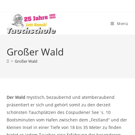
Zum
Inhalt
springen
Menü
Großer Wald
>
Großer Wald
Der Wald
mystisch, bezaubernd und atemberaubend
präsentiert er sich und gehört somit zu den derzeit
schönsten Tauchplätzen des Cospudener See`s. 10
Bootsminuten vom Hafen zwischen dem „Festland“ und der
kleinen Insel in einer Tiefe von 18 bis 35 Meter zu finden
bietet er jedem Taucher eine Erfahrung der besonderen